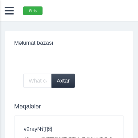
Giriş
Məlumat bazası
Məqalələr
v2rayN订阅