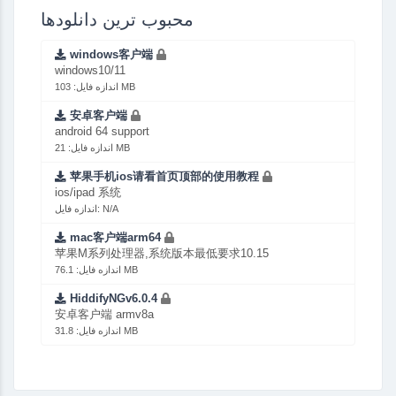
محبوب ترین دانلودها
windows客户端
windows10/11
اندازه فایل: 103 MB
安卓客户端
android 64 support
اندازه فایل: 21 MB
苹果手机ios请看首页顶部的使用教程
ios/ipad 系统
اندازه فایل: N/A
mac客户端arm64
苹果M系列处理器,系统版本最低要求10.15
اندازه فایل: 76.1 MB
HiddifyNGv6.0.4
安卓客户端 armv8a
اندازه فایل: 31.8 MB