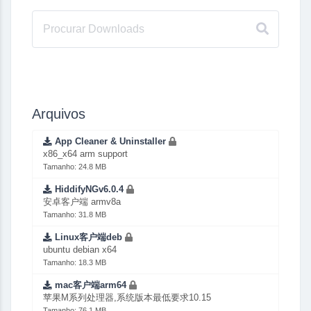
Arquivos
App Cleaner & Uninstaller
x86_x64 arm support
Tamanho: 24.8 MB
HiddifyNGv6.0.4
安卓客户端 armv8a
Tamanho: 31.8 MB
Linux客户端deb
ubuntu debian x64
Tamanho: 18.3 MB
mac客户端arm64
苹果M系列处理器,系统版本最低要求10.15
Tamanho: 76.1 MB