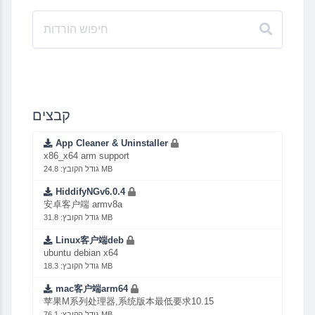
קבצים
App Cleaner & Uninstaller
x86_x64 arm support
גודל הקובץ: 24.8 MB
HiddifyNGv6.0.4
安卓客户端 armv8a
גודל הקובץ: 31.8 MB
Linux客户端deb
ubuntu debian x64
גודל הקובץ: 18.3 MB
mac客户端arm64
苹果M系列处理器,系统版本最低要求10.15
גודל הקובץ: 76.1 MB